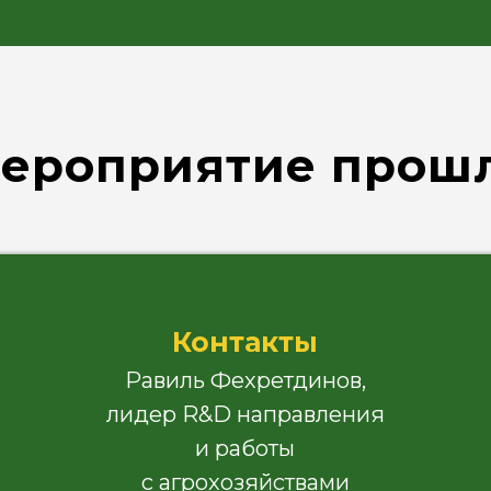
Равиль Фехретдинов,
лидер R&D направления
и работы
с агрохозяйствами
+7 (915) 492-25-19
ероприятие прош