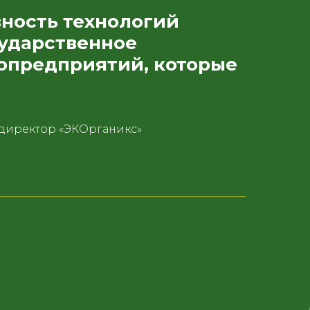
ность технологий
сударственное
опредприятий, которые
директор «ЭКОрганикс»
Навигация