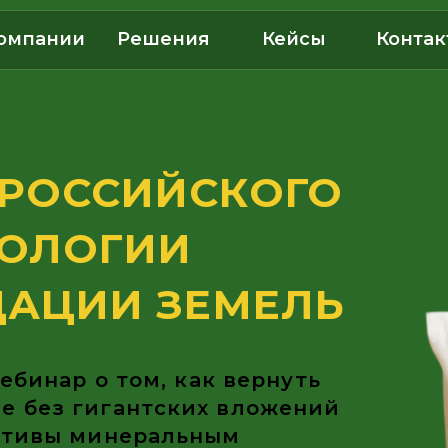
омпании
Решения
Кейсы
Контак
ОССИЙСКОГО
ЛОГИИ
ЦИИ ЗЕМЕЛЬ
ар о том, как вернуть
з гигантских вложений
вы минеральным