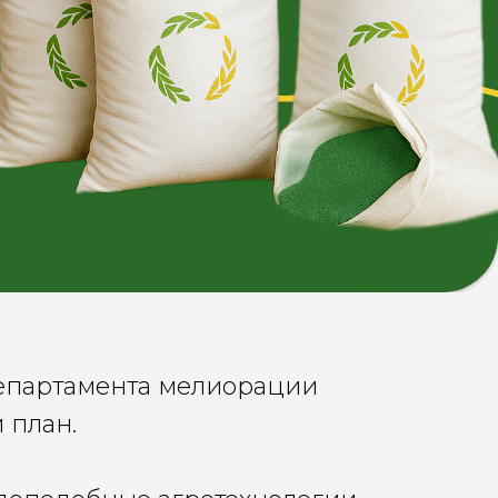
Департамента мелиорации
й план.