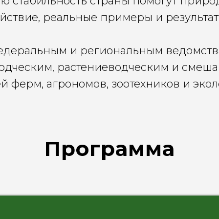
ю стабильность страны помогут приро
йствие, реальные примеры и результа
едеральным и региональным ведомства
одческим, растениеводческим и смеш
й ферм, агрономов, зоотехников и эко
Программа