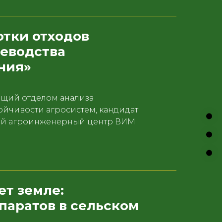
тки отходов
цеводства
ния»
щий отделом анализа
ойчивости агросистем, кандидат
ный агроинженерный центр ВИМ
ет земле:
паратов в сельском