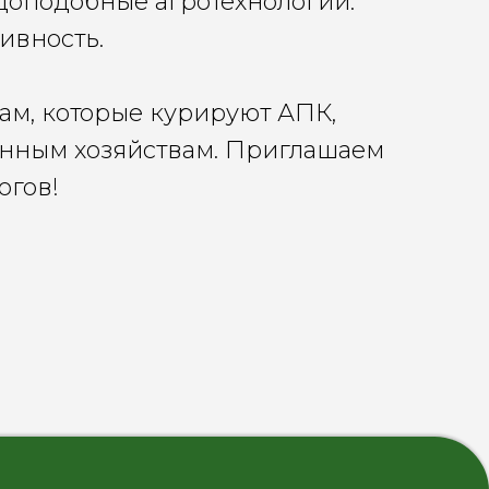
доподобные агротехнологии.
тивность.
м, которые курируют АПК,
анным хозяйствам. Приглашаем
логов!