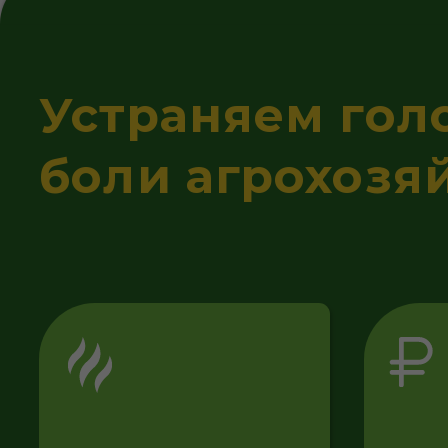
боли агрохозяйс
Растут це
Местные жители
на минер
жалуются на запах
удобрени