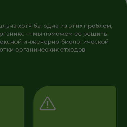
нических отходов
Увеличивается риск
проверок и штрафов
за несоблюдение
норм