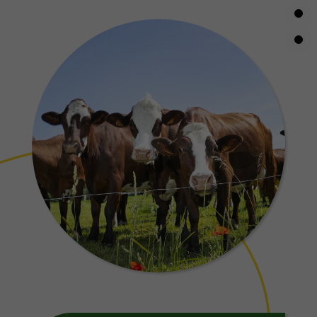
4
отличие от сжигания
 уничтожает ценный
оричный ресурс