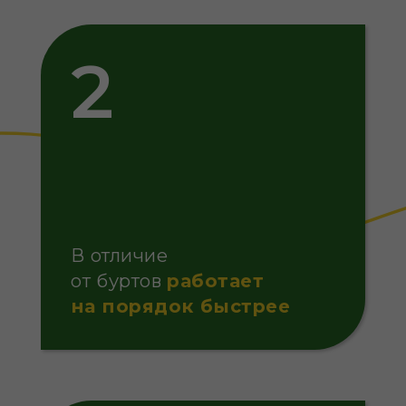
В отличие
от буртов
работает
на порядок быстрее
3
В отличие от сушки
и грануляции
дешевле
В 
и проще
не
технологически
вт