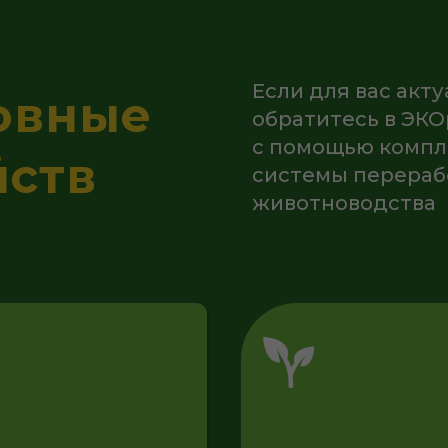
тв
системы переработки орга
животноводства
ны
альные
Снижается
я
плодородие почв