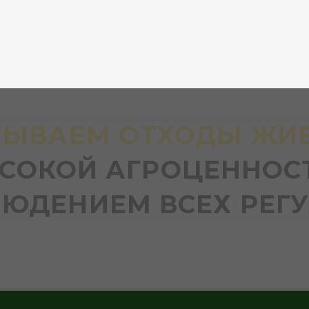
ВАЕМ ОТХОДЫ ЖИВОТН
ОКОЙ АГРОЦЕННОСТЬЮ. 
ДЕНИЕМ ВСЕХ РЕГУЛЯТ
Если для вас актуальна хот
вные
обратитесь в ЭКОрганикс 
с помощью комплексной и