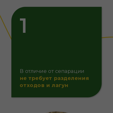
В отличие от сепарации
не требует разделения
отходов и лагун