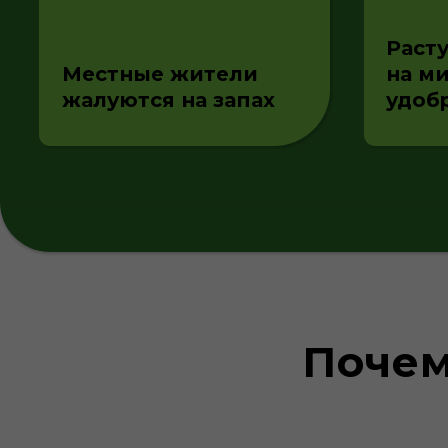
1
Почем