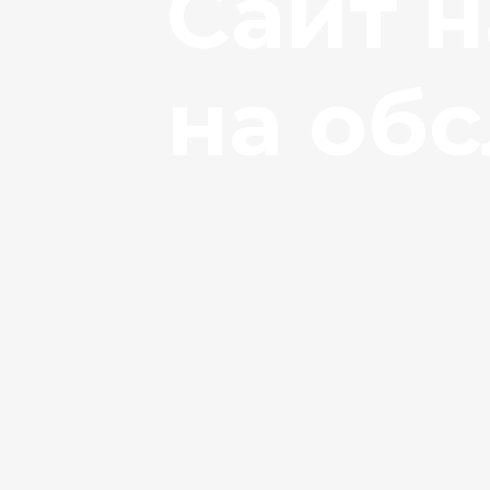
Сайт 
Быстро, без запаха и с соб
на об