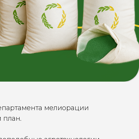
Департамента мелиорации
й план.