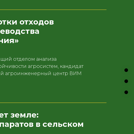
тки отходов
цеводства
ния»
щий отделом анализа
ойчивости агросистем, кандидат
ный агроинженерный центр ВИМ
ет земле:
паратов в сельском