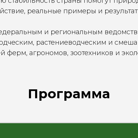
ю стабильность страны помогут приро
йствие, реальные примеры и результа
едеральным и региональным ведомства
одческим, растениеводческим и смеш
й ферм, агрономов, зоотехников и эко
Программа