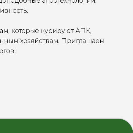
доподобные агротехнологии.
тивность.
м, которые курируют АПК,
анным хозяйствам. Приглашаем
логов!