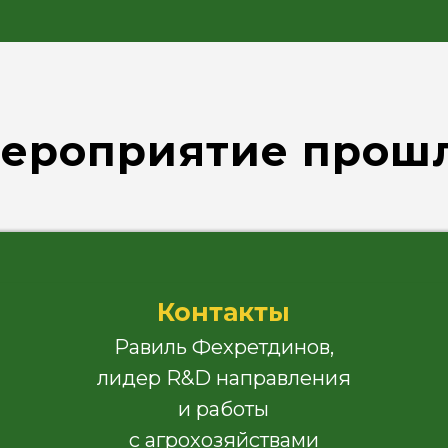
Равиль Фехретдинов,
лидер R&D направления
и работы
с агрохозяйствами
+7 (915) 492-25-19
ероприятие прош