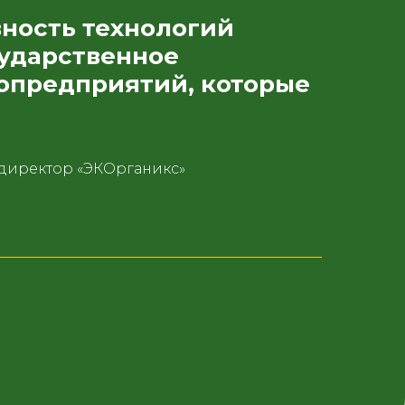
ность технологий
сударственное
опредприятий, которые
директор «ЭКОрганикс»
Навигация