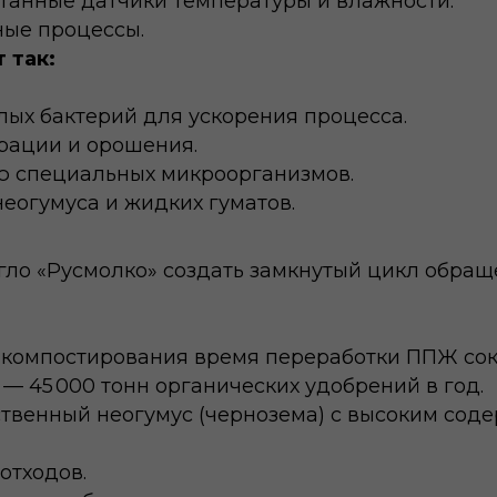
танные датчики температуры и влажности.
ые процессы.
 так:
х бактерий для ускорения процесса.
рации и орошения.
ю специальных микроорганизмов.
еогумуса и жидких гуматов.
гло «Русмолко» создать замкнутый цикл обращ
 компостирования время переработки ППЖ сокр
 45 000 тонн органических удобрений в год.
ственный неогумус (чернозема) с высоким сод
отходов.