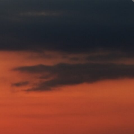
ты
Начать сотрудничество
с:
как
 утилизацию