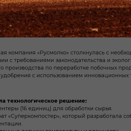
я компания «Русмолко» столкнулась с необх
вии с требованиями законодательства и эколо
го производства по переработке побочных про
 удобрения с использованием инновационных 
а технологическое решение:
теры (16 единиц) для обработки сырья.
т «Суперкомпостер», который разработала со
ентации.