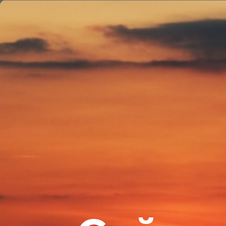
О к
Главная
/
Кейсы
/
Отходы животноводства в неогумус:
Отходы животн
«Русмолко» со
и удобрения