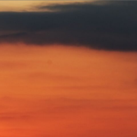
омпании
Решения
Кейсы
Контак
 как «Русмолко» сократило затраты на утилизацию и удобрения
оводства в неогуму
кратило затраты на